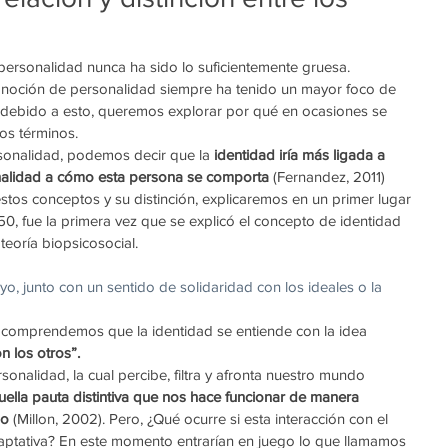
a personalidad nunca ha sido lo suficientemente gruesa.
a noción de personalidad siempre ha tenido un mayor foco de 
y, debido a esto, queremos explorar por qué en ocasiones se 
os términos.
rsonalidad, podemos decir que la 
identidad iría más ligada a 
nalidad a cómo esta persona se comporta 
(Fernandez, 2011)
stos conceptos y su distinción, explicaremos en un primer lugar 
950, fue la primera vez que se explicó el concepto de identidad 
teoría biopsicosocial. 
 yo, junto con un sentido de solidaridad con los ideales o la 
 comprendemos que la identidad se entiende con la idea 
n los otros”.
onalidad, la cual percibe, filtra y afronta nuestro mundo 
uella pauta distintiva que nos hace funcionar de manera 
no
 (Millon, 2002). Pero, ¿Qué ocurre si esta interacción con el 
daptativa? En este momento entrarían en juego lo que llamamos 