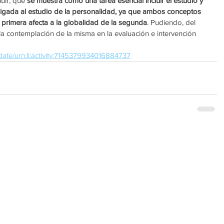
uir, que 
se muestra como una tarea esencial incluir el estudio y 
 ligada al estudio de la personalidad, ya que ambos conceptos 
a primera afecta a la globalidad de la segunda
. Pudiendo, del 
 contemplación de la misma en la evaluación e intervención 
date/urn:li:activity:7145379934016884737