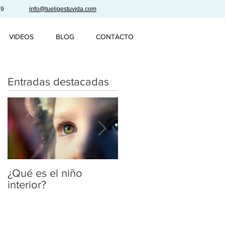
59
info@tueligestuvida.com
VIDEOS
BLOG
CONTACTO
Entradas destacadas
¿Qué es el niño
Se lo que estás
interior?
pensando...