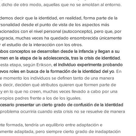
, dicho de otro modo, aquellas que no se amoldan al entorno.
emos decir que la identidad, en realidad, forma parte de la 
rsonalidad desde el punto de vista de los aspectos más 
acionados con el nivel personal (autoconcepto), pero que, por 
sgracia, muchas veces ha quedado ensombrecida únicamente 
 el estudio de la interacción con los otros.
os conceptos se desarrollan desde la infancia y llegan a su 
men en la etapa de la adolescencia, tras la crisis de identidad
. 
esta etapa, según Erikson,
 el individuo experimenta probando 
vos roles en busca de la formación de la identidad del yo
. En 
te momento los individuos se definen tanto de una manera 
s decir, deciden qué atributos quieren que formen parte de 
n y en lo que no creen, muchas veces llevado a cabo por una 
propios padres frente a los de los iguales. 
cesario presentar un cierto grado de confusión de la identidad 
l problema ocurriría cuando esta crisis no se resuelve de manera 
te formada, tendría un equilibrio entre adaptación e 
riamente adaptada, pero siempre cierto grado de inadaptación 