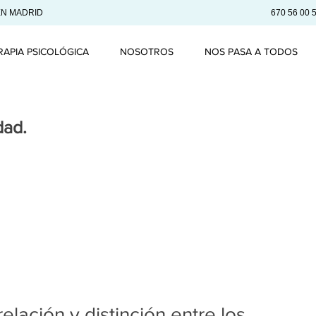
EN MADRID
670 56 00 
RAPIA PSICOLÓGICA
NOSOTROS
NOS PASA A TODOS
dad.
elación y distinción entre los 