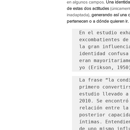
en algunos campos.
 Una identid
de estas dos actitudes
 (únicamen
inadaptada), 
generando así una c
pertenecen o a dónde quieren ir. 
En el estudio exh
excombatientes de
la gran influenci
identidad confusa
eran mayoritariam
yo (Erikson, 1950
La frase “la cond
primero convertir
estudio llevado a
2010. Se encontró
relación entre la
posterior capacid
íntimas. Entendie
de uno mismo infl