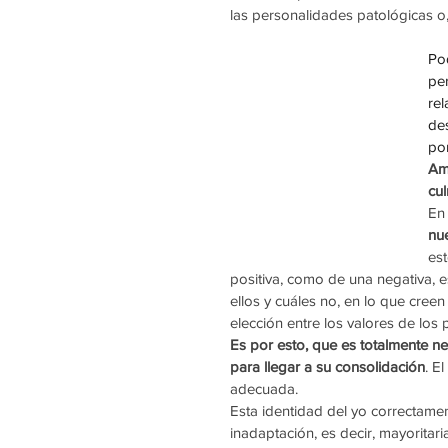
las personalidades patológicas o
Pod
pe
rel
de
por
Amb
cul
En 
nue
es
positiva, como de una negativa, e
ellos y cuáles no, en lo que cree
elección entre los valores de los 
Es por esto, que es totalmente ne
para llegar a su consolidación
. E
adecuada. 
Esta identidad del yo correctamen
inadaptación, es decir, mayorita