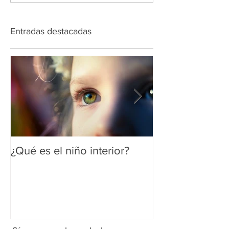
Entradas destacadas
¿Qué es el niño interior?
Se lo que está