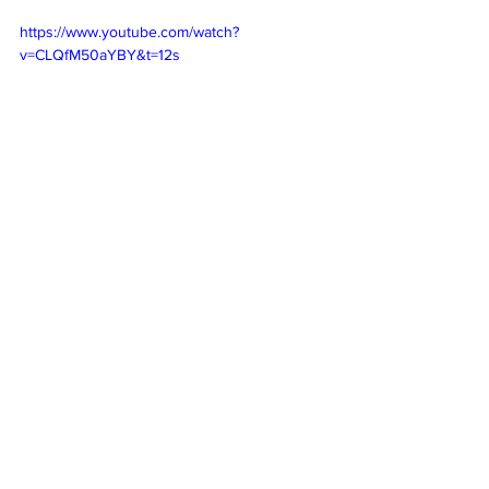
https://www.youtube.com/watch?
v=CLQfM50aYBY&t=12s