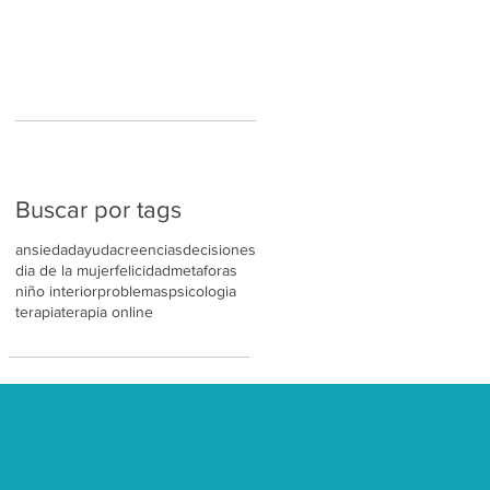
Buscar por tags
ansiedad
ayuda
creencias
decisiones
dia de la mujer
felicidad
metaforas
niño interior
problemas
psicologia
terapia
terapia online