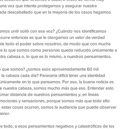
; una voz que intenta protegernos y asegurar nuestra 
 nada descabellado que en la mayoría de los casos hagamos 
vemos un@ sol@ con esa voz? ¿Cuándo nos identificamos 
ocurre entonces es que le otorgamos un valor de verdad 
dole todo el poder sobre nosotros, de modo que con mucha 
que lo que somos como personas queda reducido únicamente a 
stra cabeza o, lo que es lo mismo, a nuestros pensamientos. 
lo que somos? ¿somos esos aproximadamente 60 mil 
 cabeza cada día? Parecería difícil tener una identidad 
 únicamente en lo que pensamos. Por eso, la buena noticia es 
e nuestra cabeza, somos mucho más que eso. Entender esto 
omar distancia de nuestros pensamientos y, en líneas 
emociones y sensaciones, porque somos más que todo ello: 
 estas cosas ocurren, somos la audiencia que puede observar 
erior. 
re todo, a esos pensamientos negativos y catastróficos de los 