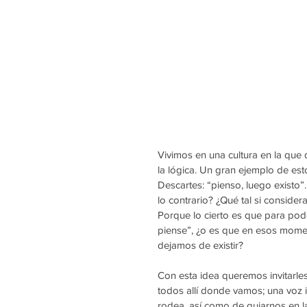
Vivimos en una cultura en la que
la lógica. Un gran ejemplo de est
Descartes: “pienso, luego existo
lo contrario? ¿Qué tal si conside
Porque lo cierto es que para pode
piense”, ¿o es que en esos mom
dejamos de existir?
Con esta idea queremos invitarle
todos allí donde vamos; una voz 
rodea, así como de guiarnos en l