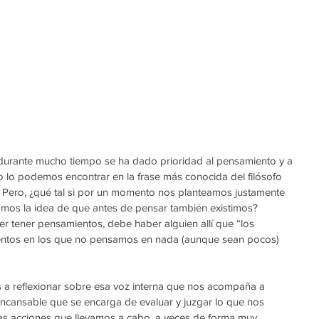
 durante mucho tiempo se ha dado prioridad al pensamiento y a 
o lo podemos encontrar en la frase más conocida del filósofo 
”. Pero, ¿qué tal si por un momento nos planteamos justamente 
ramos la idea de que antes de pensar también existimos? 
r tener pensamientos, debe haber alguien allí que “los 
entos en los que no pensamos en nada (aunque sean pocos) 
s a reflexionar sobre esa voz interna que nos acompaña a 
incansable que se encarga de evaluar y juzgar lo que nos 
as acciones que llevamos a cabo, a veces de forma muy 